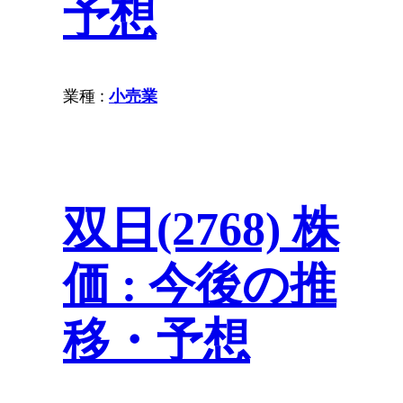
予想
業種 :
小売業
双日(2768) 株
価 : 今後の推
移・予想