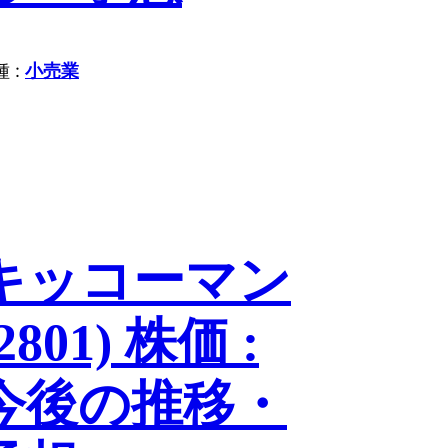
 :
小売業
キッコーマン
2801) 株価 :
今後の推移・