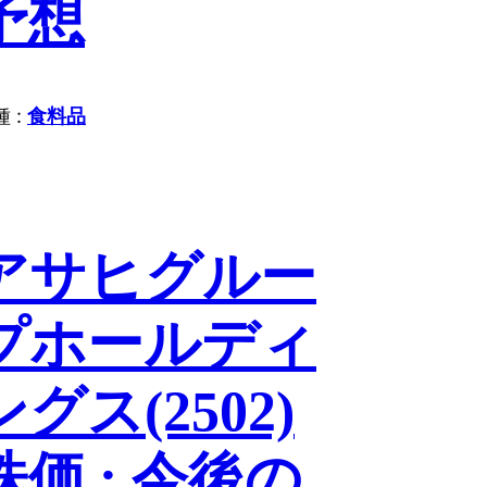
予想
 :
食料品
アサヒグルー
プホールディ
ングス(2502)
株価 : 今後の