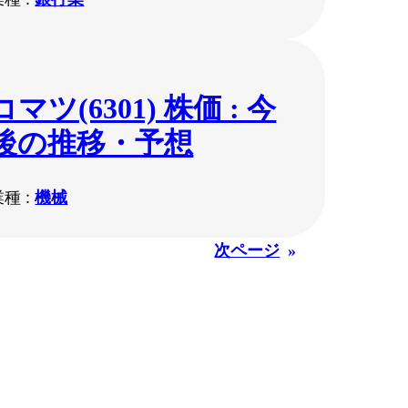
コマツ(6301) 株価 : 今
後の推移・予想
業種 :
機械
次ページ
»