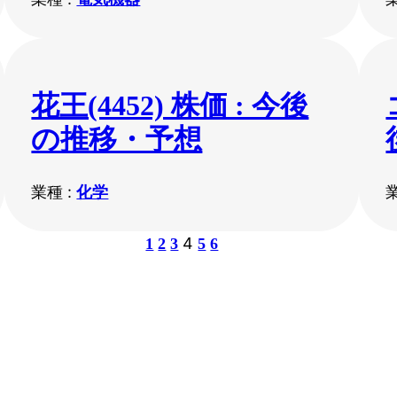
花王(4452) 株価 : 今後
の推移・予想
業種 :
化学
4
1
2
3
5
6