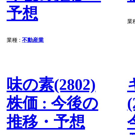
予想
業種
業種 :
不動産業
味の素(2802)
株価 : 今後の
(
推移・予想