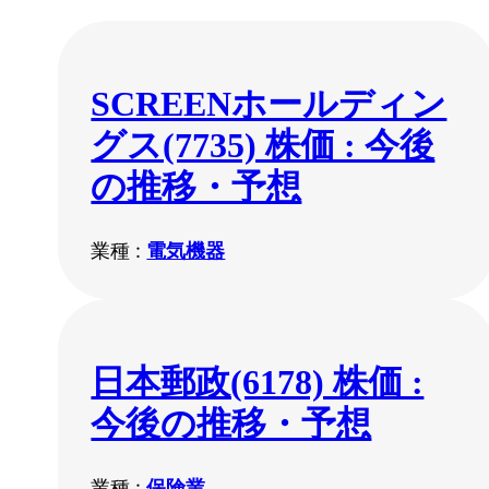
SCREENホールディン
グス(7735) 株価 : 今後
の推移・予想
業種 :
電気機器
日本郵政(6178) 株価 :
今後の推移・予想
業種 :
保険業