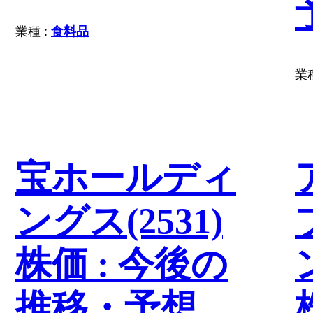
業種 :
食料品
業種
宝ホールディ
ングス(2531)
株価 : 今後の
推移・予想