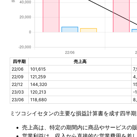
四半期
売上高
22/06
101,615
7
22/09
121,259
4
22/12
144,320
1
23/03
120,213
-
23/06
118,680
8
ミツコシイセタンの主要な損益計算書を成す四半期
売上高は、特定の期間内に商品やサービスの
営業利益は、収入から直接的な営業費用を差