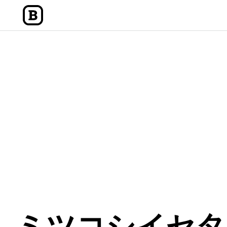
内
容
を
ス
キ
ッ
プ
ミツコシイセタン(