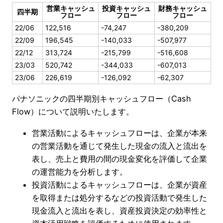
営業キャッシュ
投資キャッシュ
財務キャッシュ
四半期
フロー
フロー
フロー
22/06
122,516
-74,247
-380,209
22/09
196,545
-140,033
-507,977
22/12
313,724
-215,799
-516,608
23/03
520,742
-344,033
-607,013
23/06
226,619
-126,092
-62,307
パナソニックの四半期別キャッシュフロー（Cash
Flow）について説明いたします。
営業活動によるキャッシュフローは、企業が本来
の営業活動を通じて発生した現金の流入と流出を
表し、売上と費用の間の現金変化を評価して企業
の運営能力を分析します。
投資活動によるキャッシュフローは、企業が資産
を取得または処分するなどの投資活動で発生した
現金流入と流出を表し、資産投資決定の効率性と