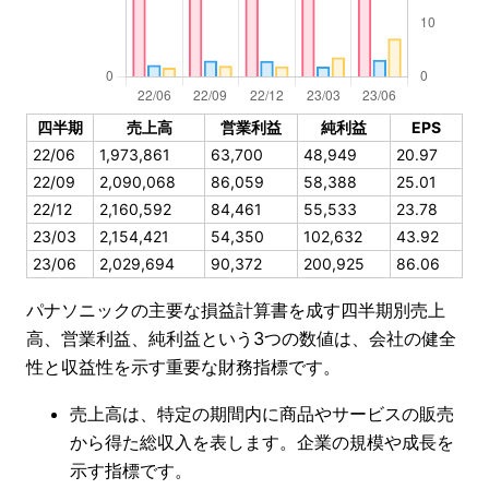
四半期
売上高
営業利益
純利益
EPS
22/06
1,973,861
63,700
48,949
20.97
22/09
2,090,068
86,059
58,388
25.01
22/12
2,160,592
84,461
55,533
23.78
23/03
2,154,421
54,350
102,632
43.92
23/06
2,029,694
90,372
200,925
86.06
パナソニックの主要な損益計算書を成す四半期別売上
高、営業利益、純利益という3つの数値は、会社の健全
性と収益性を示す重要な財務指標です。
売上高は、特定の期間内に商品やサービスの販売
から得た総収入を表します。企業の規模や成長を
示す指標です。