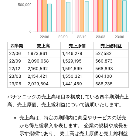
四半期
売上高
売上原価
売上総利益
22/06
1,973,861
1,446,279
527,582
22/09
2,090,068
1,529,195
560,873
22/12
2,160,592
1,591,699
568,893
23/03
2,154,421
1,550,321
604,100
23/06
2,029,694
1,441,459
588,235
パナソニックの売上高項目を構成している四半期別売上
高、売上原価、売上総利益について説明いたします。
売上高は、特定の期間内に商品やサービスの販売
から得た総収入を表します。 企業の規模や成長を
示す指標であり、 売上高は売上原価と売上総利益