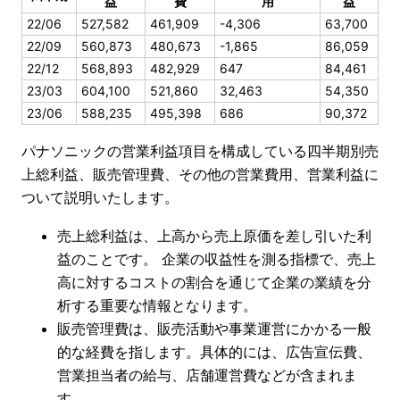
益
費
用
益
22/06
527,582
461,909
-4,306
63,700
22/09
560,873
480,673
-1,865
86,059
22/12
568,893
482,929
647
84,461
23/03
604,100
521,860
32,463
54,350
23/06
588,235
495,398
686
90,372
パナソニックの営業利益項目を構成している四半期別売
上総利益、販売管理費、その他の営業費用、営業利益に
ついて説明いたします。
売上総利益は、上高から売上原価を差し引いた利
益のことです。 企業の収益性を測る指標で、売上
高に対するコストの割合を通じて企業の業績を分
析する重要な情報となります。
販売管理費は、販売活動や事業運営にかかる一般
的な経費を指します。具体的には、広告宣伝費、
営業担当者の給与、店舗運営費などが含まれま
す。