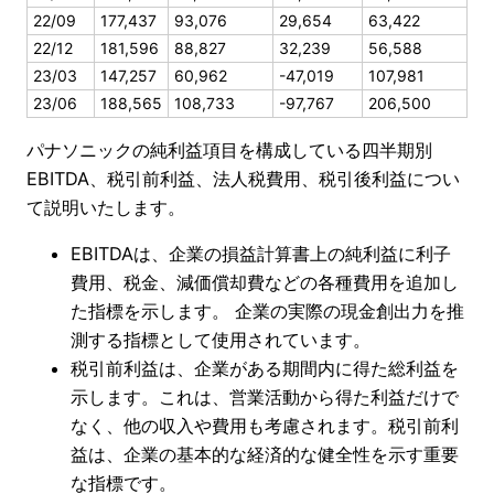
22/09
177,437
93,076
29,654
63,422
22/12
181,596
88,827
32,239
56,588
23/03
147,257
60,962
-47,019
107,981
23/06
188,565
108,733
-97,767
206,500
パナソニックの純利益項目を構成している四半期別
EBITDA、税引前利益、法人税費用、税引後利益につい
て説明いたします。
EBITDAは、企業の損益計算書上の純利益に利子
費用、税金、減価償却費などの各種費用を追加し
た指標を示します。 企業の実際の現金創出力を推
測する指標として使用されています。
税引前利益は、企業がある期間内に得た総利益を
示します。これは、営業活動から得た利益だけで
なく、他の収入や費用も考慮されます。税引前利
益は、企業の基本的な経済的な健全性を示す重要
な指標です。