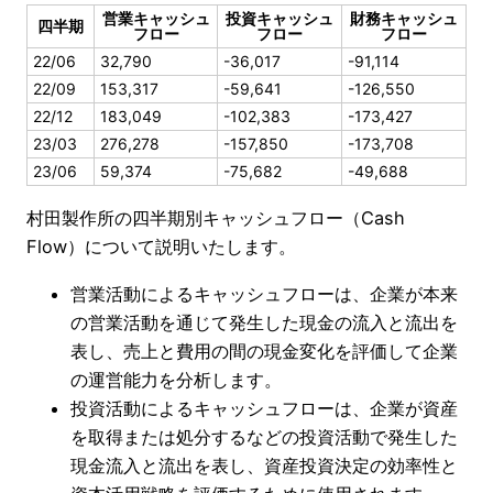
営業キャッシュ
投資キャッシュ
財務キャッシュ
四半期
フロー
フロー
フロー
22/06
32,790
-36,017
-91,114
22/09
153,317
-59,641
-126,550
22/12
183,049
-102,383
-173,427
23/03
276,278
-157,850
-173,708
23/06
59,374
-75,682
-49,688
村田製作所の四半期別キャッシュフロー（Cash
Flow）について説明いたします。
営業活動によるキャッシュフローは、企業が本来
の営業活動を通じて発生した現金の流入と流出を
表し、売上と費用の間の現金変化を評価して企業
の運営能力を分析します。
投資活動によるキャッシュフローは、企業が資産
を取得または処分するなどの投資活動で発生した
現金流入と流出を表し、資産投資決定の効率性と