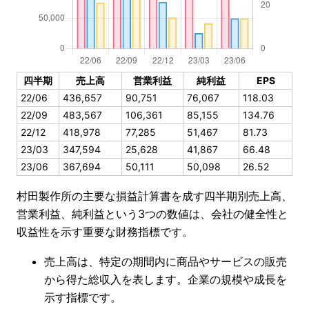
四半期
売上高
営業利益
純利益
EPS
22/06
436,657
90,751
76,067
118.03
22/09
483,567
106,361
85,155
134.76
22/12
418,978
77,285
51,467
81.73
23/03
347,594
25,628
41,867
66.48
23/06
367,694
50,111
50,098
26.52
村田製作所の主要な損益計算書を成す四半期別売上高、
営業利益、純利益という3つの数値は、会社の健全性と
収益性を示す重要な財務指標です。
売上高は、特定の期間内に商品やサービスの販売
から得た総収入を表します。企業の規模や成長を
示す指標です。