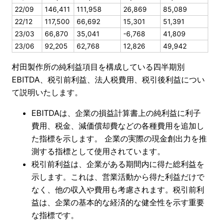
22/09
146,411
111,958
26,869
85,089
22/12
117,500
66,692
15,301
51,391
23/03
66,870
35,041
-6,768
41,809
23/06
92,205
62,768
12,826
49,942
村田製作所の純利益項目を構成している四半期別
EBITDA、税引前利益、法人税費用、税引後利益につい
て説明いたします。
EBITDAは、企業の損益計算書上の純利益に利子
費用、税金、減価償却費などの各種費用を追加し
た指標を示します。 企業の実際の現金創出力を推
測する指標として使用されています。
税引前利益は、企業がある期間内に得た総利益を
示します。これは、営業活動から得た利益だけで
なく、他の収入や費用も考慮されます。税引前利
益は、企業の基本的な経済的な健全性を示す重要
な指標です。