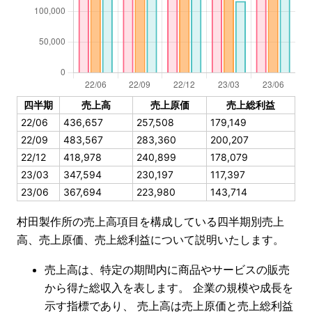
四半期
売上高
売上原価
売上総利益
22/06
436,657
257,508
179,149
22/09
483,567
283,360
200,207
22/12
418,978
240,899
178,079
23/03
347,594
230,197
117,397
23/06
367,694
223,980
143,714
村田製作所の売上高項目を構成している四半期別売上
高、売上原価、売上総利益について説明いたします。
売上高は、特定の期間内に商品やサービスの販売
から得た総収入を表します。 企業の規模や成長を
示す指標であり、 売上高は売上原価と売上総利益