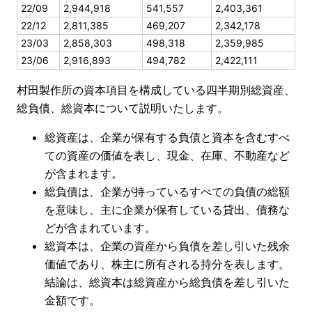
22/09
2,944,918
541,557
2,403,361
22/12
2,811,385
469,207
2,342,178
23/03
2,858,303
498,318
2,359,985
23/06
2,916,893
494,782
2,422,111
村田製作所の資本項目を構成している四半期別総資産、
総負債、総資本について説明いたします。
総資産は、企業が保有する負債と資本を含むすべ
ての資産の価値を表し、現金、在庫、不動産など
が含まれます。
総負債は、企業が持っているすべての負債の総額
を意味し、主に企業が保有している貸出、債務な
どが含まれています。
総資本は、企業の資産から負債を差し引いた残余
価値であり、株主に所有される持分を表します。
結論は、総資本は総資産から総負債を差し引いた
金額です。