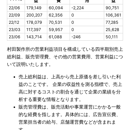
益
費
用
益
22/06
179,149
60,094
-2,224
90,751
22/09
200,207
62,356
0
106,361
22/12
178,079
70,531
0
77,285
23/03
117,397
59,957
0
25,628
23/06
143,714
61,088
-246
50,111
村田製作所の営業利益項目を構成している四半期別売上
総利益、販売管理費、その他の営業費用、営業利益につ
いて説明いたします。
売上総利益は、上高から売上原価を差し引いた利
益のことです。 企業の収益性を測る指標で、売上
高に対するコストの割合を通じて企業の業績を分
析する重要な情報となります。
販売管理費は、販売活動や事業運営にかかる一般
的な経費を指します。具体的には、広告宣伝費、
営業担当者の給与、店舗運営費などが含まれま
す。