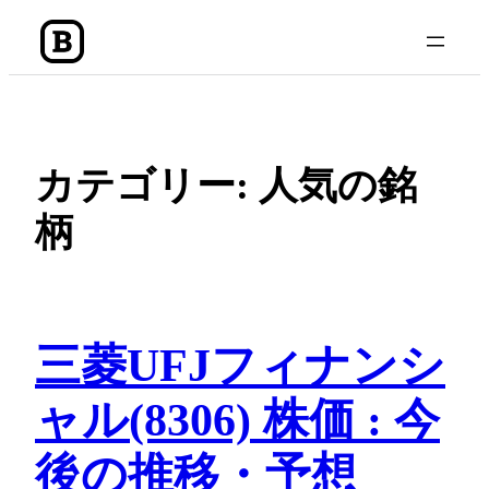
内
容
を
ス
キ
ッ
カテゴリー:
人気の銘
プ
柄
三菱UFJフィナンシ
ャル(8306) 株価 : 今
後の推移・予想