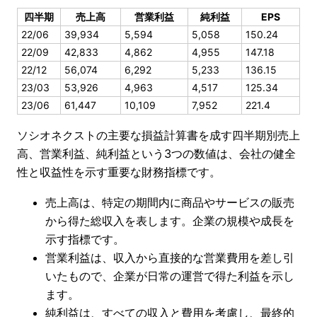
四半期
売上高
営業利益
純利益
EPS
22/06
39,934
5,594
5,058
150.24
22/09
42,833
4,862
4,955
147.18
22/12
56,074
6,292
5,233
136.15
23/03
53,926
4,963
4,517
125.34
23/06
61,447
10,109
7,952
221.4
ソシオネクストの主要な損益計算書を成す四半期別売上
高、営業利益、純利益という3つの数値は、会社の健全
性と収益性を示す重要な財務指標です。
売上高は、特定の期間内に商品やサービスの販売
から得た総収入を表します。企業の規模や成長を
示す指標です。
営業利益は、収入から直接的な営業費用を差し引
いたもので、企業が日常の運営で得た利益を示し
ます。
純利益は、すべての収入と費用を考慮し、最終的