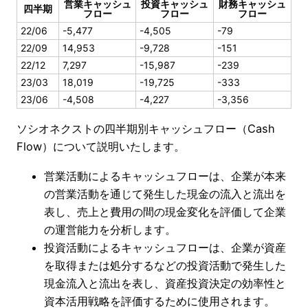
営業キャッシュ
投資キャッシュ
財務キャッシュ
四半期
フロー
フロー
フロー
22/06
-5,477
-4,505
-79
22/09
14,953
-9,728
-151
22/12
7,297
-15,987
-239
23/03
18,019
-19,725
-333
23/06
-4,508
-4,227
-3,356
ソシオネクストの四半期別キャッシュフロー（Cash
Flow）について説明いたします。
営業活動によるキャッシュフローは、企業が本来
の営業活動を通じて発生した現金の流入と流出を
表し、売上と費用の間の現金変化を評価して企業
の運営能力を分析します。
投資活動によるキャッシュフローは、企業が資産
を取得または処分するなどの投資活動で発生した
現金流入と流出を表し、資産投資決定の効率性と
資本活用戦略を評価するために使用されます。