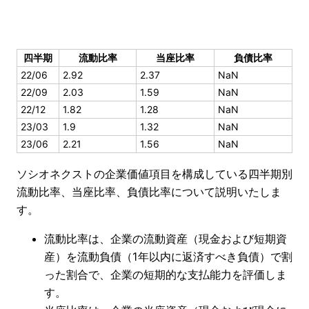
四半期
流動比率
当座比率
負債比率
22/06
2.92
2.37
NaN
22/09
2.03
1.59
NaN
22/12
1.82
1.28
NaN
23/03
1.9
1.32
NaN
23/06
2.21
1.56
NaN
ソシオネクストの企業価値項目を構成している四半期別
流動比率、当座比率、負債比率について説明いたしま
す。
流動比率は、企業の流動資産（現金および短期資
産）を流動負債（1年以内に返済すべき負債）で割
った割合で、企業の短期的な支払能力を評価しま
す。