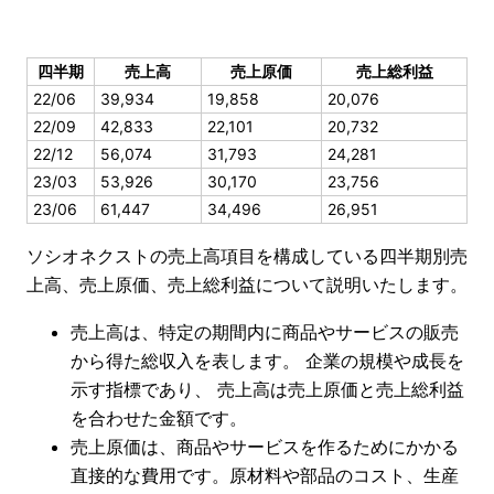
四半期
売上高
売上原価
売上総利益
22/06
39,934
19,858
20,076
22/09
42,833
22,101
20,732
22/12
56,074
31,793
24,281
23/03
53,926
30,170
23,756
23/06
61,447
34,496
26,951
ソシオネクストの売上高項目を構成している四半期別売
上高、売上原価、売上総利益について説明いたします。
売上高は、特定の期間内に商品やサービスの販売
から得た総収入を表します。 企業の規模や成長を
示す指標であり、 売上高は売上原価と売上総利益
を合わせた金額です。
売上原価は、商品やサービスを作るためにかかる
直接的な費用です。原材料や部品のコスト、生産