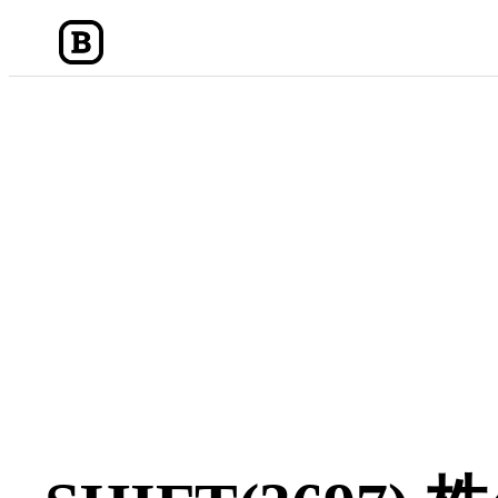
内
容
を
ス
キ
ッ
プ