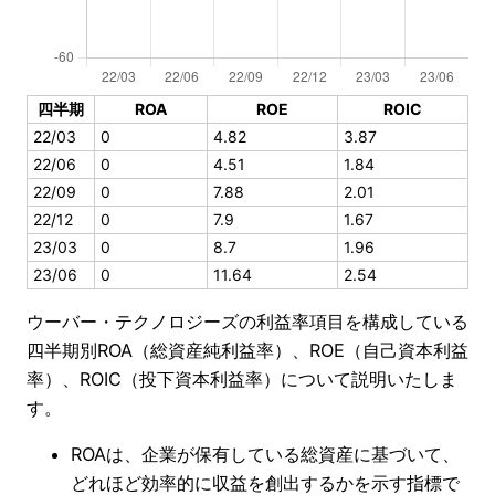
四半期
ROA
ROE
ROIC
22/03
0
4.82
3.87
22/06
0
4.51
1.84
22/09
0
7.88
2.01
22/12
0
7.9
1.67
23/03
0
8.7
1.96
23/06
0
11.64
2.54
ウーバー・テクノロジーズの利益率項目を構成している
四半期別ROA（総資産純利益率）、ROE（自己資本利益
率）、ROIC（投下資本利益率）について説明いたしま
す。
ROAは、企業が保有している総資産に基づいて、
どれほど効率的に収益を創出するかを示す指標で