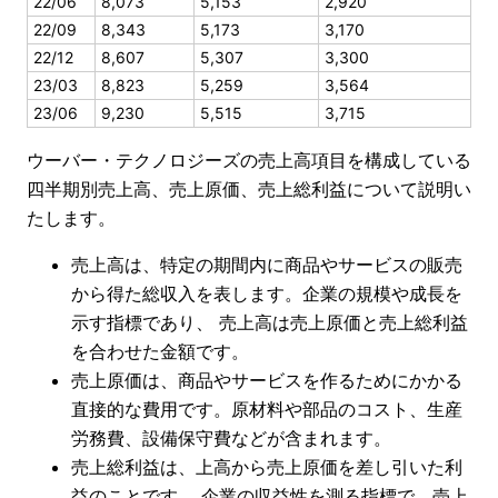
22/06
8,073
5,153
2,920
22/09
8,343
5,173
3,170
22/12
8,607
5,307
3,300
23/03
8,823
5,259
3,564
23/06
9,230
5,515
3,715
ウーバー・テクノロジーズの売上高項目を構成している
四半期別売上高、売上原価、売上総利益について説明い
たします。
売上高は、特定の期間内に商品やサービスの販売
から得た総収入を表します。企業の規模や成長を
示す指標であり、 売上高は売上原価と売上総利益
を合わせた金額です。
売上原価は、商品やサービスを作るためにかかる
直接的な費用です。原材料や部品のコスト、生産
労務費、設備保守費などが含まれます。
売上総利益は、上高から売上原価を差し引いた利
益のことです。 企業の収益性を測る指標で、売上