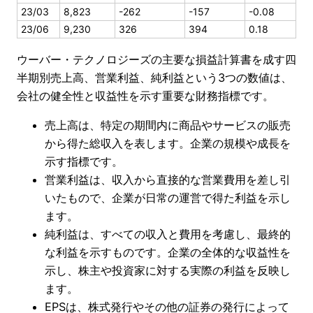
23/03
8,823
-262
-157
-0.08
23/06
9,230
326
394
0.18
ウーバー・テクノロジーズの主要な損益計算書を成す四
半期別売上高、営業利益、純利益という3つの数値は、
会社の健全性と収益性を示す重要な財務指標です。
売上高は、特定の期間内に商品やサービスの販売
から得た総収入を表します。企業の規模や成長を
示す指標です。
営業利益は、収入から直接的な営業費用を差し引
いたもので、企業が日常の運営で得た利益を示し
ます。
純利益は、すべての収入と費用を考慮し、最終的
な利益を示すものです。企業の全体的な収益性を
示し、株主や投資家に対する実際の利益を反映し
ます。
EPSは、株式発行やその他の証券の発行によって