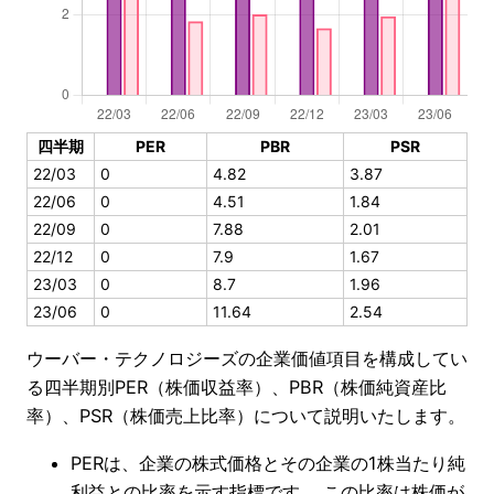
四半期
PER
PBR
PSR
22/03
0
4.82
3.87
22/06
0
4.51
1.84
22/09
0
7.88
2.01
22/12
0
7.9
1.67
23/03
0
8.7
1.96
23/06
0
11.64
2.54
ウーバー・テクノロジーズの企業価値項目を構成してい
る四半期別PER（株価収益率）、PBR（株価純資産比
率）、PSR（株価売上比率）について説明いたします。
PERは、企業の株式価格とその企業の1株当たり純
利益との比率を示す指標です。 この比率は株価が