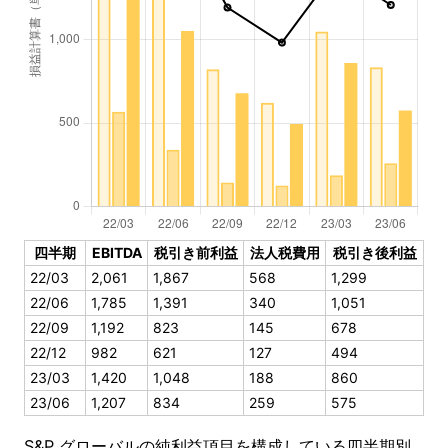
四半期
EBITDA
税引き前利益
法人税費用
税引き後利益
22/03
2,061
1,867
568
1,299
22/06
1,785
1,391
340
1,051
22/09
1,192
823
145
678
22/12
982
621
127
494
23/03
1,420
1,048
188
860
23/06
1,207
834
259
575
S&P グローバルの純利益項目を構成している四半期別