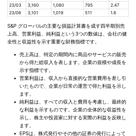
23/03
3,160
1,080
795
2.47
23/06
3,101
1,019
511
1.6
S&P グローバルの主要な損益計算書を成す四半期別売
上高、営業利益、純利益という3つの数値は、会社の健
全性と収益性を示す重要な財務指標です。
売上高は、特定の期間内に商品やサービスの販売
から得た総収入を表します。企業の規模や成長を
示す指標です。
営業利益は、収入から直接的な営業費用を差し引
いたもので、企業が日常の運営で得た利益を示し
ます。
純利益は、すべての収入と費用を考慮し、最終的
な利益を示すものです。企業の全体的な収益性を
示し、株主や投資家に対する実際の利益を反映し
ます。
EPSは、株式発行やその他の証券の発行によって