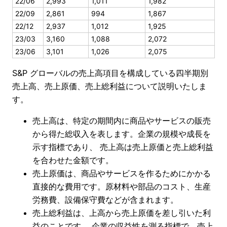
22/06
2,993
1,011
1,982
22/09
2,861
994
1,867
22/12
2,937
1,012
1,925
23/03
3,160
1,088
2,072
23/06
3,101
1,026
2,075
S&P グローバルの売上高項目を構成している四半期別
売上高、売上原価、売上総利益について説明いたしま
す。
売上高は、特定の期間内に商品やサービスの販売
から得た総収入を表します。企業の規模や成長を
示す指標であり、 売上高は売上原価と売上総利益
を合わせた金額です。
売上原価は、商品やサービスを作るためにかかる
直接的な費用です。原材料や部品のコスト、生産
労務費、設備保守費などが含まれます。
売上総利益は、上高から売上原価を差し引いた利
益のことです。 企業の収益性を測る指標で、売上