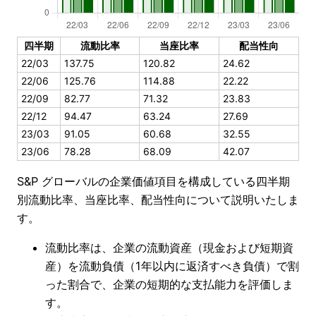
四半期
流動比率
当座比率
配当性向
22/03
137.75
120.82
24.62
22/06
125.76
114.88
22.22
22/09
82.77
71.32
23.83
22/12
94.47
63.24
27.69
23/03
91.05
60.68
32.55
23/06
78.28
68.09
42.07
S&P グローバルの企業価値項目を構成している四半期
別流動比率、当座比率、配当性向について説明いたしま
す。
流動比率は、企業の流動資産（現金および短期資
産）を流動負債（1年以内に返済すべき負債）で割
った割合で、企業の短期的な支払能力を評価しま
す。