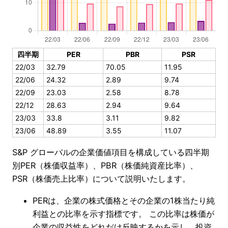
四半期
PER
PBR
PSR
22/03
32.79
70.05
11.95
22/06
24.32
2.89
9.74
22/09
23.03
2.58
8.78
22/12
28.63
2.94
9.64
23/03
33.8
3.11
9.82
23/06
48.89
3.55
11.07
S&P グローバルの企業価値項目を構成している四半期
別PER（株価収益率）、PBR（株価純資産比率）、
PSR（株価売上比率）について説明いたします。
PERは、企業の株式価格とその企業の1株当たり純
利益との比率を示す指標です。 この比率は株価が
企業の収益性をどれだけ反映するかを示し、投資