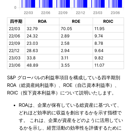
四半期
ROA
ROE
ROIC
22/03
32.79
70.05
11.95
22/06
24.32
2.89
9.74
22/09
23.03
2.58
8.78
22/12
28.63
2.94
9.64
23/03
33.8
3.11
9.82
23/06
48.89
3.55
11.07
S&P グローバルの利益率項目を構成している四半期別
ROA（総資産純利益率）、ROE（自己資本利益率）、
ROIC（投下資本利益率）について説明いたします。
ROAは、企業が保有している総資産に基づいて、
どれほど効率的に収益を創出するかを示す指標で
す。 これは、企業が資産をどのように活用してい
るかを示し、経営活動の効率性を評価するために