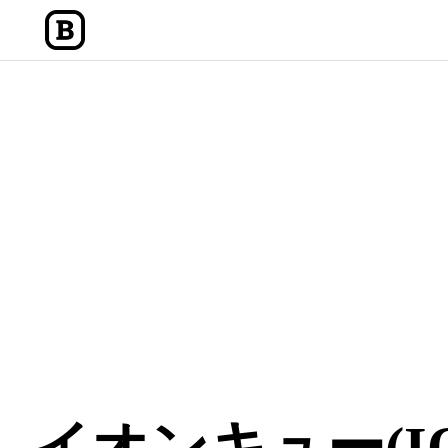
内
容
を
ス
キ
ッ
プ
イオンキュー(IO