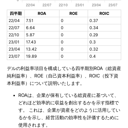
四半期
ROA
ROE
ROIC
22/04
7.51
0
0.37
22/07
6.64
0
0.34
22/10
5.87
0
0.29
23/01
17.43
0
0.3
23/04
13.42
0
0.32
23/07
19.89
0
0.4
デルの利益率項目を構成している四半期別ROA（総資産
純利益率）、ROE（自己資本利益率）、ROIC（投下資
本利益率）について説明いたします。
ROAは、企業が保有している総資産に基づいて、
どれほど効率的に収益を創出するかを示す指標で
す。 これは、企業が資産をどのように活用してい
るかを示し、経営活動の効率性を評価するために
使用されます。