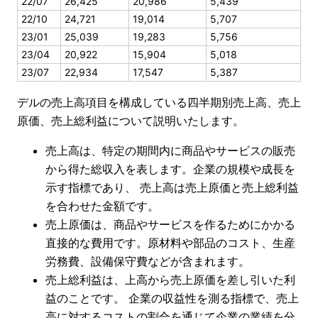
22/07
26,425
20,986
5,439
22/10
24,721
19,014
5,707
23/01
25,039
19,283
5,756
23/04
20,922
15,904
5,018
23/07
22,934
17,547
5,387
デルの売上高項目を構成している四半期別売上高、売上
原価、売上総利益について説明いたします。
売上高は、特定の期間内に商品やサービスの販売
から得た総収入を表します。企業の規模や成長を
示す指標であり、 売上高は売上原価と売上総利益
を合わせた金額です。
売上原価は、商品やサービスを作るためにかかる
直接的な費用です。原材料や部品のコスト、生産
労務費、設備保守費などが含まれます。
売上総利益は、上高から売上原価を差し引いた利
益のことです。 企業の収益性を測る指標で、売上
高に対するコストの割合を通じて企業の業績を分