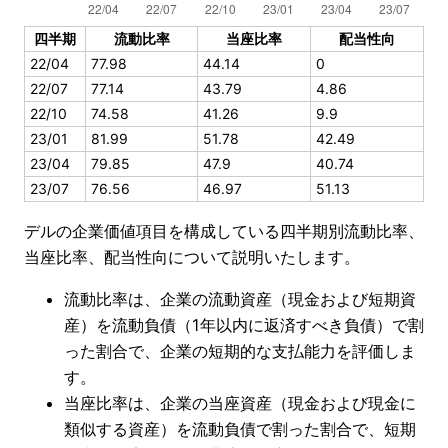
四半期
流動比率
当座比率
配当性向
22/04
77.98
44.14
0
22/07
77.14
43.79
4.86
22/10
74.58
41.26
9.9
23/01
81.99
51.78
42.49
23/04
79.85
47.9
40.74
23/07
76.56
46.97
51.13
デルの企業価値項目を構成している四半期別流動比率、
当座比率、配当性向について説明いたします。
流動比率は、企業の流動資産（現金および短期資
産）を流動負債（1年以内に返済すべき負債）で割
った割合で、企業の短期的な支払能力を評価しま
す。
当座比率は、企業の当座資産（現金および現金に
類似する資産）を流動負債で割った割合で、短期