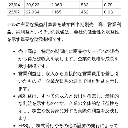
23/04
20,922
1,069
583
0.79
23/07
22,934
1,165
462
0.63
デルの主要な損益計算書を成す四半期別売上高、営業利
益、純利益という3つの数値は、会社の健全性と収益性
を示す重要な財務指標です。
売上高は、特定の期間内に商品やサービスの販売
から得た総収入を表します。企業の規模や成長を
示す指標です。
営業利益は、収入から直接的な営業費用を差し引
いたもので、企業が日常の運営で得た利益を示し
ます。
純利益は、すべての収入と費用を考慮し、最終的
な利益を示すものです。企業の全体的な収益性を
示し、株主や投資家に対する実際の利益を反映し
ます。
EPSは、株式発行やその他の証券の発行によって