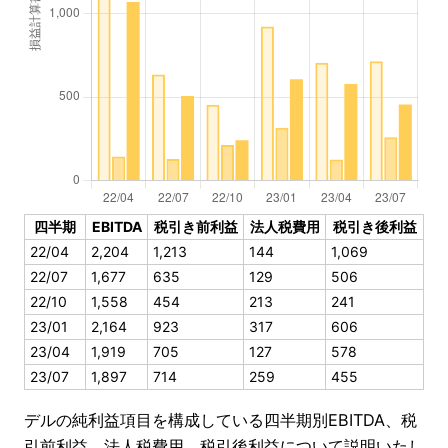
四半期
EBITDA
税引き前利益
法人税費用
税引き後利益
22/04
2,204
1,213
144
1,069
22/07
1,677
635
129
506
22/10
1,558
454
213
241
23/01
2,164
923
317
606
23/04
1,919
705
127
578
23/07
1,897
714
259
455
デルの純利益項目を構成している四半期別EBITDA、税
引前利益、法人税費用、税引後利益について説明いたし