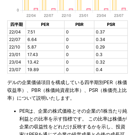
四半期
PER
PBR
PSR
22/04
7.51
0
0.37
22/07
6.64
0
0.34
22/10
5.87
0
0.29
23/01
17.43
0
0.3
23/04
13.42
0
0.32
23/07
19.89
0
0.4
デルの企業価値項目を構成している四半期別PER（株価
収益率）、PBR（株価純資産比率）、PSR（株価売上比
率）について説明いたします。
PERは、企業の株式価格とその企業の1株当たり純
利益との比率を示す指標です。 この比率は株価が
企業の収益性をどれだけ反映するかを示し、投資
家はPERを通じて企業の経営成果と今後の成長可