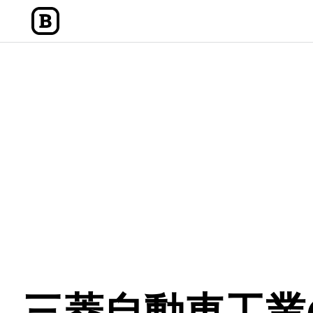
内
容
を
ス
キ
ッ
プ
三菱自動車工業(7