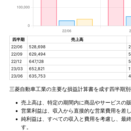
四半期
売上高
22/06
528,698
2
22/09
629,494
5
22/12
647,128
5
23/03
652,821
1
23/06
635,753
4
三菱自動車工業の主要な損益計算書を成す四半期別
売上高は、特定の期間内に商品やサービスの
営業利益は、収入から直接的な営業費用を差
純利益は、すべての収入と費用を考慮し、最
す。