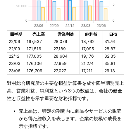
四半期
売上高
営業利益
純利益
EPS
22/06
167,537
28,079
18,762
31.76
22/09
171,516
27,189
17,095
28.87
22/12
177,005
28,604
19,176
32.35
23/03
176,106
27,959
21,274
35.81
23/06
176,709
27,027
17,211
29.13
野村総合研究所の主要な損益計算書を成す四半期別売上
高、営業利益、純利益という3つの数値は、会社の健全
性と収益性を示す重要な財務指標です。
売上高は、特定の期間内に商品やサービスの販売
から得た総収入を表します。企業の規模や成長を
示す指標です。