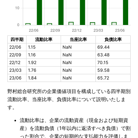
四半期
流動比率
当座比率
負債比率
22/06
1.15
NaN
69.44
22/09
1.16
NaN
63.48
22/12
1.92
NaN
70.15
23/03
1.76
NaN
59.58
23/06
1.84
NaN
65.72
野村総合研究所の企業価値項目を構成している四半期別
流動比率、当座比率、負債比率について説明いたしま
す。
流動比率は、企業の流動資産（現金および短期資
産）を流動負債（1年以内に返済すべき負債）で割
った割合で、企業の短期的な支払能力を評価しま