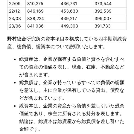
22/09
810,275
436,731
373,544
22/12
846,169
453,630
392,539
23/03
838,224
439,217
399,007
23/06
841,036
449,303
391,733
野村総合研究所の資本項目を構成している四半期別総資
産、総負債、総資本について説明いたします。
総資産は、企業が保有する負債と資本を含むすべ
ての資産の価値を表し、現金、在庫、不動産など
が含まれます。
総負債は、企業が持っているすべての負債の総額
を意味し、主に企業が保有している貸出、債務な
どが含まれています。
総資本は、企業の資産から負債を差し引いた残余
価値であり、株主に所有される持分を表します。
結論は、総資本は総資産から総負債を差し引いた
金額です。