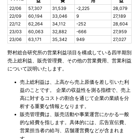
益
費
用
益
22/06
57,307
31,539
-2,225
28,079
22/09
60,194
33,046
9
27,189
22/12
62,264
34,112
-252
28,604
23/03
60,063
32,882
-666
27,959
23/06
63,171
35,342
949
27,027
野村総合研究所の営業利益項目を構成している四半期別
売上総利益、販売管理費、その他の営業費用、営業利益
について説明いたします。
売上総利益は、上高から売上原価を差し引いた利
益のことです。 企業の収益性を測る指標で、売上
高に対するコストの割合を通じて企業の業績を分
析する重要な情報となります。
販売管理費は、販売活動や事業運営にかかる一般
的な経費を指します。具体的には、広告宣伝費、
営業担当者の給与、店舗運営費などが含まれま
す。