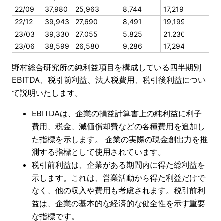
22/09
37,980
25,963
8,744
17,219
22/12
39,943
27,690
8,491
19,199
23/03
39,330
27,055
5,825
21,230
23/06
38,599
26,580
9,286
17,294
野村総合研究所の純利益項目を構成している四半期別
EBITDA、税引前利益、法人税費用、税引後利益につい
て説明いたします。
EBITDAは、企業の損益計算書上の純利益に利子
費用、税金、減価償却費などの各種費用を追加し
た指標を示します。 企業の実際の現金創出力を推
測する指標として使用されています。
税引前利益は、企業がある期間内に得た総利益を
示します。これは、営業活動から得た利益だけで
なく、他の収入や費用も考慮されます。税引前利
益は、企業の基本的な経済的な健全性を示す重要
な指標です。