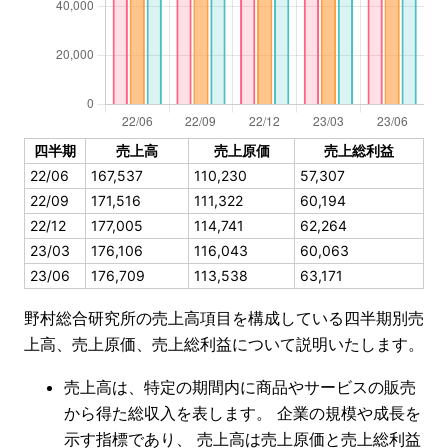
四半期
売上高
売上原価
売上総利益
22/06
167,537
110,230
57,307
22/09
171,516
111,322
60,194
22/12
177,005
114,741
62,264
23/03
176,106
116,043
60,063
23/06
176,709
113,538
63,171
野村総合研究所の売上高項目を構成している四半期別売
上高、売上原価、売上総利益について説明いたします。
売上高は、特定の期間内に商品やサービスの販売
から得た総収入を表します。 企業の規模や成長を
示す指標であり、 売上高は売上原価と売上総利益