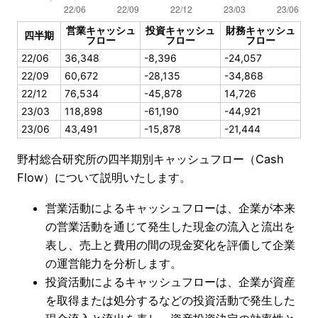
営業キャッシュ
投資キャッシュ
財務キャッシュ
四半期
フロー
フロー
フロー
22/06
36,348
-8,396
-24,057
22/09
60,672
-28,135
-34,868
22/12
76,534
-45,878
14,726
23/03
118,898
-61,190
-44,921
23/06
43,491
-15,878
-21,444
野村総合研究所の四半期別キャッシュフロー（Cash
Flow）について説明いたします。
営業活動によるキャッシュフローは、企業が本来
の営業活動を通じて発生した現金の流入と流出を
表し、売上と費用の間の現金変化を評価して企業
の運営能力を分析します。
投資活動によるキャッシュフローは、企業が資産
を取得または処分するなどの投資活動で発生した