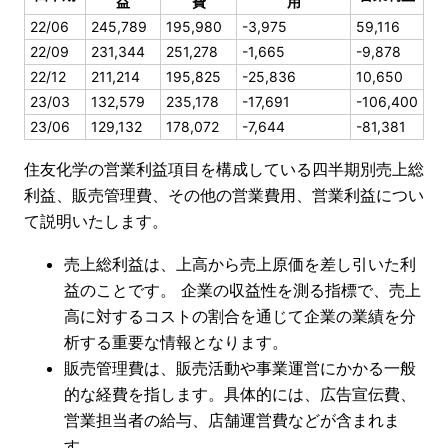
益
費
用
22/06
245,789
195,980
-3,975
59,116
22/09
231,344
251,278
-1,665
-9,878
22/12
211,214
195,825
-25,836
10,650
23/03
132,579
235,178
-17,691
-106,400
23/06
129,132
178,072
-7,644
-81,381
住友化学の営業利益項目を構成している四半期別売上総
利益、販売管理費、その他の営業費用、営業利益につい
て説明いたします。
売上総利益は、上高から売上原価を差し引いた利
益のことです。 企業の収益性を測る指標で、売上
高に対するコストの割合を通じて企業の業績を分
析する重要な情報となります。
販売管理費は、販売活動や事業運営にかかる一般
的な経費を指します。具体的には、広告宣伝費、
営業担当者の給与、店舗運営費などが含まれま
す。