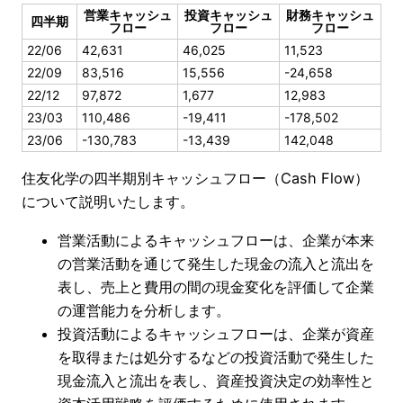
営業キャッシュ
投資キャッシュ
財務キャッシュ
四半期
フロー
フロー
フロー
22/06
42,631
46,025
11,523
22/09
83,516
15,556
-24,658
22/12
97,872
1,677
12,983
23/03
110,486
-19,411
-178,502
23/06
-130,783
-13,439
142,048
住友化学の四半期別キャッシュフロー（Cash Flow）
について説明いたします。
営業活動によるキャッシュフローは、企業が本来
の営業活動を通じて発生した現金の流入と流出を
表し、売上と費用の間の現金変化を評価して企業
の運営能力を分析します。
投資活動によるキャッシュフローは、企業が資産
を取得または処分するなどの投資活動で発生した
現金流入と流出を表し、資産投資決定の効率性と