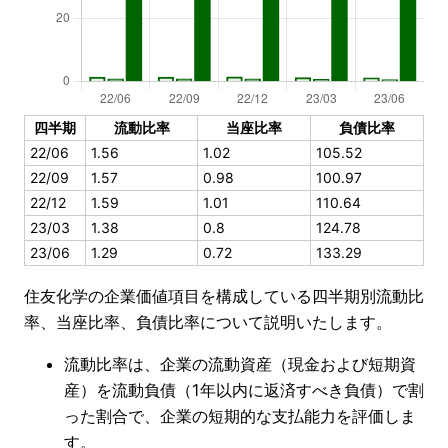
四半期
流動比率
当座比率
負債比率
22/06
1.56
1.02
105.52
22/09
1.57
0.98
100.97
22/12
1.59
1.01
110.64
23/03
1.38
0.8
124.78
23/06
1.29
0.72
133.29
住友化学の企業価値項目を構成している四半期別流動比
率、当座比率、負債比率について説明いたします。
流動比率は、企業の流動資産（現金および短期資
産）を流動負債（1年以内に返済すべき負債）で割
った割合で、企業の短期的な支払能力を評価しま
す。