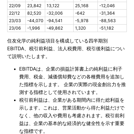
22/09
23,842
13,122
25,168
-12,046
22/12
82,520
-32,006
-642
-31,364
23/03
-44,070
-94,541
-5,978
-88,563
23/06
-1,996
-49,862
1,320
-51,182
住友化学の純利益項目を構成している四半期別
EBITDA、税引前利益、法人税費用、税引後利益につい
て説明いたします。
EBITDAは、企業の損益計算書上の純利益に利子
費用、税金、減価償却費などの各種費用を追加し
た指標を示します。 企業の実際の現金創出力を推
測する指標として使用されています。
税引前利益は、企業がある期間内に得た総利益を
示します。これは、営業活動から得た利益だけで
なく、他の収入や費用も考慮されます。税引前利
益は、企業の基本的な経済的な健全性を示す重要
な指標です。