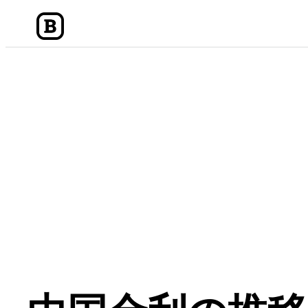
内
容
を
ス
キ
ッ
プ