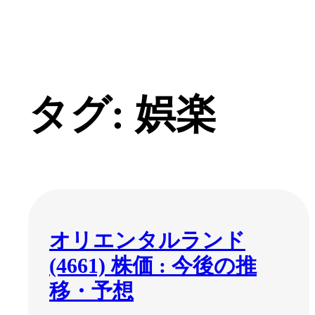
タグ:
娯楽
内
容
を
ス
キ
ッ
プ
オリエンタルランド
(4661) 株価 : 今後の推
移・予想