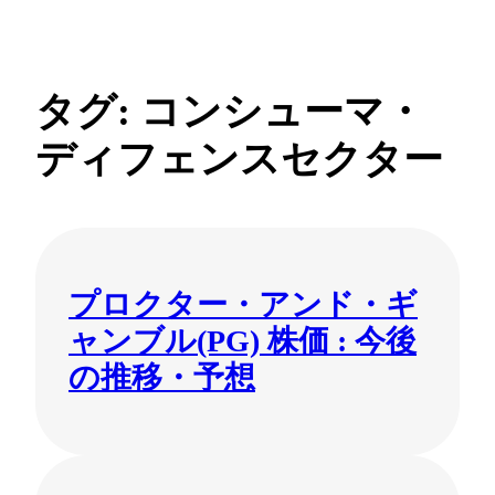
タグ:
コンシューマ・
内
容
ディフェンスセクター
を
ス
キ
ッ
プ
プロクター・アンド・ギ
ャンブル(PG) 株価 : 今後
の推移・予想