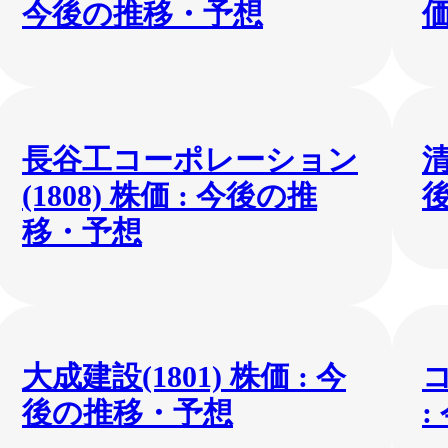
今後の推移・予想
価
長谷工コーポレーション
清
(1808) 株価 : 今後の推
移・予想
大成建設(1801) 株価 : 今
コ
後の推移・予想
: