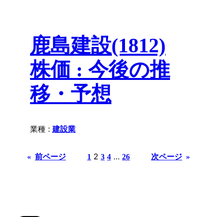
鹿島建設(1812)
株価 : 今後の推
移・予想
業種 :
建設業
2
…
«
前ページ
次ページ
»
1
3
4
26