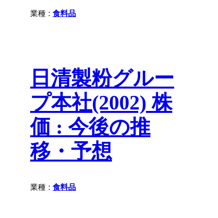
業種 :
食料品
日清製粉グルー
プ本社(2002) 株
価 : 今後の推
移・予想
業種 :
食料品