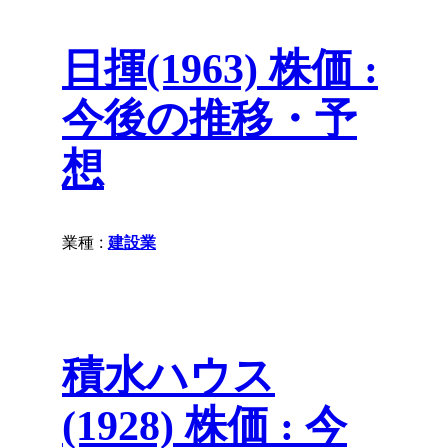
日揮(1963) 株価 :
今後の推移・予
想
業種 :
建設業
積水ハウス
(1928) 株価 : 今