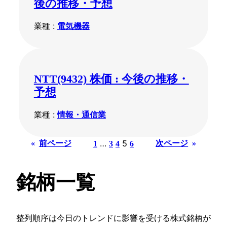
後の推移・予想
業種 :
電気機器
NTT(9432) 株価 : 今後の推移・
予想
業種 :
情報・通信業
…
5
«
前ページ
次ページ
»
1
3
4
6
銘柄一覧
整列順序は今日のトレンドに影響を受ける株式銘柄が