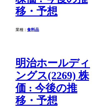
移・予想
業種 :
食料品
明治ホールディ
ングス(2269) 株
価 : 今後の推
移・予想